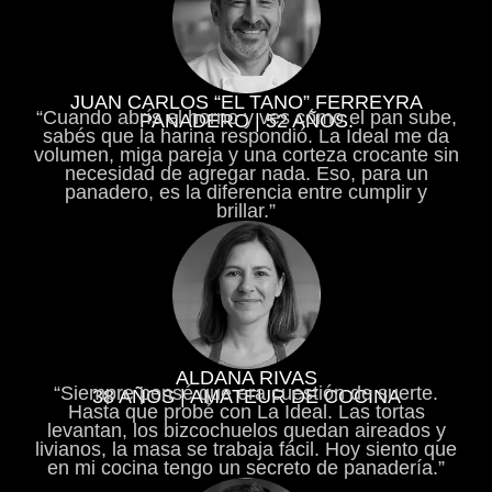
JUAN CARLOS “EL TANO” FERREYRA
“Cuando abrís el horno y ves cómo el pan sube,
PANADERO | 52 AÑOS.
sabés que la harina respondió. La Ideal me da
volumen, miga pareja y una corteza crocante sin
necesidad de agregar nada. Eso, para un
panadero, es la diferencia entre cumplir y
brillar.”
ALDANA RIVAS
“Siempre pensé que era cuestión de suerte.
38 AÑOS | AMATEUR DE COCINA
Hasta que probé con La Ideal. Las tortas
levantan, los bizcochuelos quedan aireados y
livianos, la masa se trabaja fácil. Hoy siento que
en mi cocina tengo un secreto de panadería.”